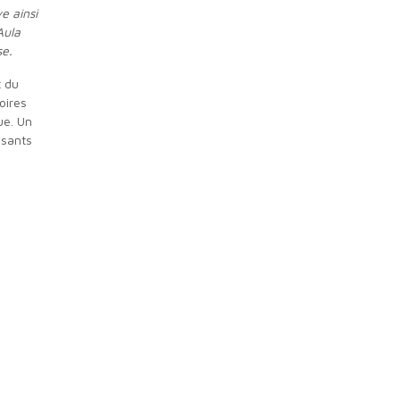
e ainsi
Aula
se.
oires
ue. Un
ssants
.