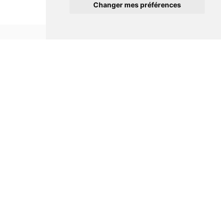
Changer mes préférences
Informations
Conditions générales de ventes
Mentions légales
Notre maison
Qui sommes nous