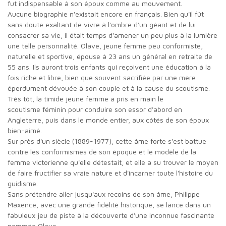
fut indispensable à son époux comme au mouvement.
Aucune biographie n'existait encore en français. Bien qu'il fût
sans doute exaltant de vivre à l'ombre d'un géant et de lui
consacrer sa vie, il était temps d'amener un peu plus à la lumière
une telle personnalité. Olave, jeune femme peu conformiste,
naturelle et sportive, épouse à 23 ans un général en retraite de
55 ans. Ils auront trois enfants qui reçoivent une éducation à la
fois riche et libre, bien que souvent sacrifiée par une mère
éperdument dévouée à son couple et à la cause du scoutisme.
Très tôt, la timide jeune femme a pris en main le
scoutisme féminin pour conduire son essor d'abord en
Angleterre, puis dans le monde entier, aux côtés de son époux
bien-aimé.
Sur près d'un siècle (1889-1977), cette âme forte s'est battue
contre les conformismes de son époque et le modèle de la
femme victorienne qu'elle détestait, et elle a su trouver le moyen
de faire fructifier sa vraie nature et d'incarner toute l'histoire du
guidisme.
Sans prétendre aller jusqu'aux recoins de son âme, Philippe
Maxence, avec une grande fidélité historique, se lance dans un
fabuleux jeu de piste à la découverte d'une inconnue fascinante
nommée Olave…